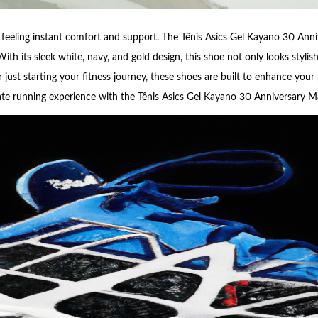
 feeling instant comfort and support. The Tênis Asics Gel Kayano 30 A
ith its sleek white, navy, and gold design, this shoe not only looks styli
r just starting your fitness journey, these shoes are built to enhance you
ate running experience with the Tênis Asics Gel Kayano 30 Anniversary