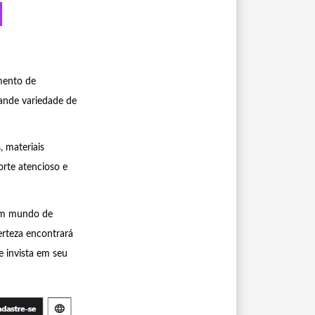
mento de
ande variedade de
 materiais
orte atencioso e
um mundo de
rteza encontrará
 invista em seu