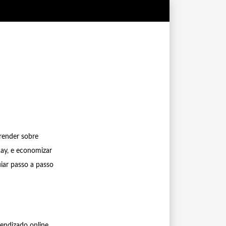
render sobre
day, e economizar
iar passo a passo
endizado online,