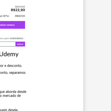
o Udemy
or e desconto.
conto, separamos
que aborda desde
 no mercado de
quem deseja