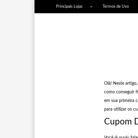
Principais Lojas
Termos de Uso
Olá! Neste artigo
como conseguir fr
em sua primeira c
para utilizar os 
Cupom D
Você já ouviu fal