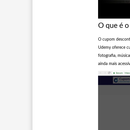
O que é 
O cupom desconto
Udemy oferece cur
fotografia, músic
ainda mais acessí