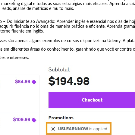
 marketing digital e todas as suas estratégias mais eficazes. Aprenda a c
 leads, análise de métricas e muito mais.
o – Do Iniciante ao Avançado: Aprender inglês é essencial nos dias de ho
adquirir fluência no idioma de maneira prática e eficiente. Aprenda gramá
torne fluente em inglês.
ses são apenas alguns exemplos de cursos disponíveis na Udemy. A plat
s em diferentes áreas do conhecimento, garantindo que você encontre o 
es e interesses.