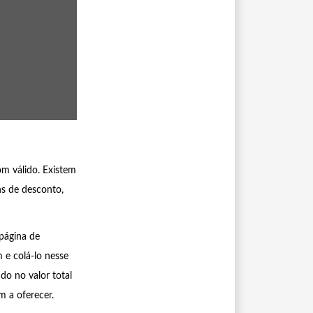
m válido. Existem
ns de desconto,
página de
 e colá-lo nesse
do no valor total
m a oferecer.