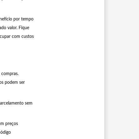
nefício por tempo
do valor. Fique
eocupar com custos
s compras.
vos podem ser
parcelamento sem
com preços
código