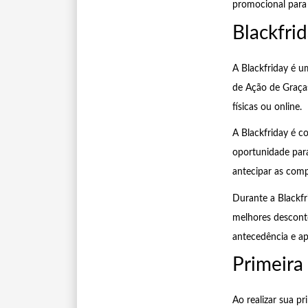
promocional para 
Blackfri
A Blackfriday é u
de Ação de Graças
físicas ou online.
A Blackfriday é c
oportunidade para
antecipar as comp
Durante a Blackfr
melhores desconto
antecedência e apr
Primeir
Ao realizar sua p