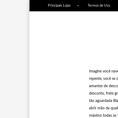
Principais Lojas
Termos de Uso
Imagine você nav
repente, você se
amantes de desco
desconto, frete g
tão aguardada Bl
abrir mão da qual
máximo todas as 