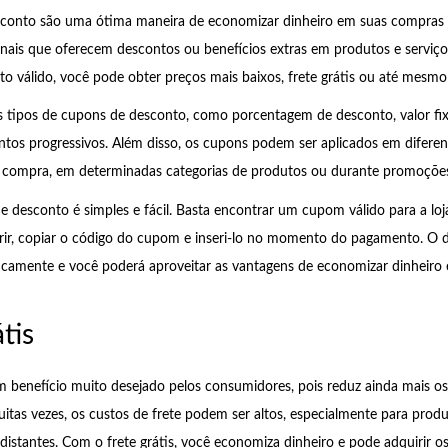
conto são uma ótima maneira de economizar dinheiro em suas compras o
nais que oferecem descontos ou benefícios extras em produtos e servi
 válido, você pode obter preços mais baixos, frete grátis ou até mesmo
s tipos de cupons de desconto, como porcentagem de desconto, valor fi
tos progressivos. Além disso, os cupons podem ser aplicados em difere
 compra, em determinadas categorias de produtos ou durante promoções 
desconto é simples e fácil. Basta encontrar um cupom válido para a lo
rir, copiar o código do cupom e inseri-lo no momento do pagamento. O 
icamente e você poderá aproveitar as vantagens de economizar dinheiro
tis
um benefício muito desejado pelos consumidores, pois reduz ainda mais o
itas vezes, os custos de frete podem ser altos, especialmente para prod
 distantes. Com o frete grátis, você economiza dinheiro e pode adquirir 