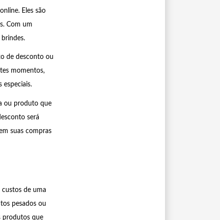
nline. Eles são
ços. Com um
 brindes.
xo de desconto ou
ntes momentos,
especiais.
ja ou produto que
desconto será
 em suas compras
s custos de uma
utos pesados ou
os produtos que