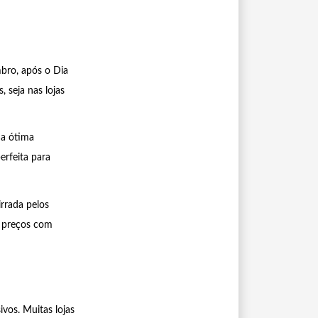
mbro, após o Dia
 seja nas lojas
ma ótima
erfeita para
irrada pelos
s preços com
ivos. Muitas lojas