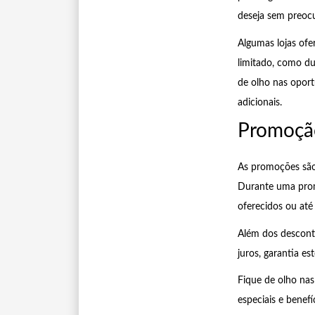
deseja sem preoc
Algumas lojas ofe
limitado, como d
de olho nas oport
adicionais.
Promoçã
As promoções são
Durante uma prom
oferecidos ou at
Além dos descont
juros, garantia es
Fique de olho nas
especiais e benefí