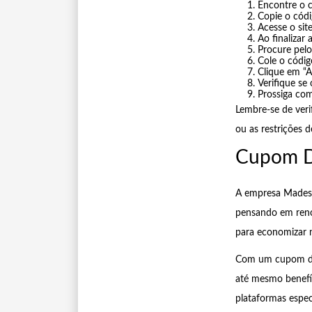
Encontre o c
Copie o cód
Acesse o sit
Ao finalizar
Procure pel
Cole o códi
Clique em “A
Verifique se
Prossiga com
Lembre-se de veri
ou as restrições 
Cupom D
A empresa Madesa 
pensando em reno
para economizar 
Com um cupom de 
até mesmo benefíc
plataformas espec