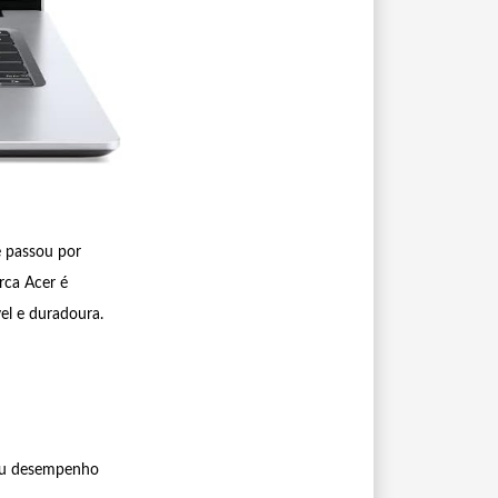
e passou por
rca Acer é
el e duradoura.
 seu desempenho