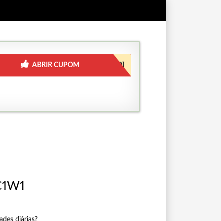
ABRIR CUPOM
[JÁ INCLUSO]
-C1W1
ades diárias?