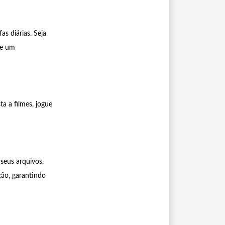
s diárias. Seja
te um
a a filmes, jogue
seus arquivos,
ção, garantindo