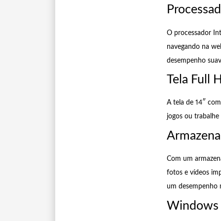
Processad
O processador Int
navegando na web,
desempenho suave
Tela Full 
A tela de 14″ com
jogos ou trabalhe
Armazena
Com um armazenam
fotos e vídeos im
um desempenho ma
Windows 