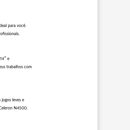
deal para você.
fissionais.
14″ e
seus trabalhos com
 jogos leves e
 Celeron N4500.